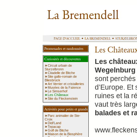
Les château
Circuit urbain de
Wegelnburg
Sturzelbronn
Citadelle de Bitche
Site gallo-romain de
sont perchés 
Bliesbrück
Art Verrier et cristalleries
d’Europe. Et 
Musées de la Faïence
Le Simserhof
ruines et la
Les Châteaux
Site du Fleckenstein
vaut très larg
balades et r
Parc animalier de Ste-
Croix
Didi'Land
Tepacap
www.fleckenst
Golf de Bitche
Maison de la Biosphère